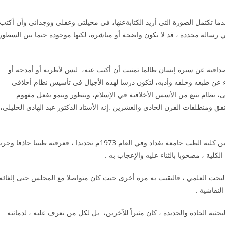
ما تكتمل الصورة التي أريد الكتابةعنها، في مخيلتي وعقلي ووجداني وأن أكتب
ي رسالة محددة ، قد لا تكون واضحة أو مباشرة، لكنها موجودة حتما بين السطور
قية عن سيرة إنسان طالما تمنيت أن أكتب عنه، ليس لأطريه أو أمدحه أو
اء عن طبعه وخلقه وأدبه، لتكون درسا لهذه الأجيال في تأسيس نظام أخلاقي
نظام ينبع من الأسس الأخلاقية في الإسلام، ويتطور وينمو بفعل مفهوم
فق ومنطلقات القرن الحادي والعشرين .إنه الأستاذ الدكتور عبد الهادي الخليلي،
تعرفت على الدكتور الخليلي ، عندما كنت طالبا في السنة الأخيرة من كلية الطب جامعة بغداد وفي العام 1973م تحديدا ، فعرفته طبيبا حاذقا و
كلية ، مصحوبا بالثناء عليه والإعجاب به .
 أعمل في مجلس البحث العلمي ، فالتقيت به مرة أخرى حيث كان متواصلا مع المجلس حتى إلغائه
لبحثية الجادة والجديدة ، كان مثيراً للآخرين، بل لكل من تعرف عليه ، لدماثته