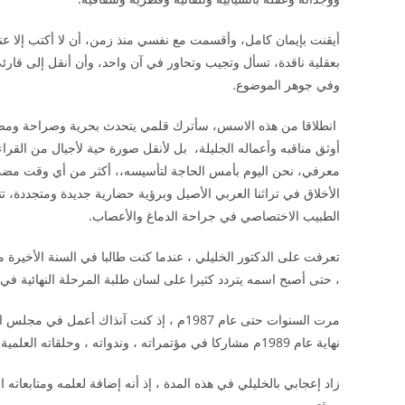
أيقنت بإيمان كامل، وأقسمت مع نفسي منذ زمن، أن لا أكتب إلا عند
بعقلية ناقدة، تسأل وتجيب وتحاور في آن واحد، وأن أنقل إلى قارئ
وفي جوهر الموضوع.
انطلاقا من هذه الاسس، سأترك قلمي يتحدث بحرية وصراحة ومصدا
أوثق مناقبه وأعماله الجليلة، بل لأنقل صورة حية لأجيال من القر
معرفي، نحن اليوم بأمس الحاجة لتأسيسه،، أكثر من أي وقت مضى، 
الأخلاق في تراثنا العربي الأصيل وبرؤية حضارية جديدة ومتجددة، تت
الطبيب الاختصاصي في جراحة الدماغ والأعصاب.
، حتى أصبح اسمه يتردد كثيرا على لسان طلبة المرحلة النهائية في ال
مرت السنوات حتى عام 1987م ، إذ كنت آنذاك
نهاية عام 1989م مشاركا في مؤتمراته ، وندواته ، وحلقاته العلمية النقاشية .
زاد إعجابي بالخليلي في هذه المدة ، إذ أنه إضافة لعلمه ومتابعاته ا