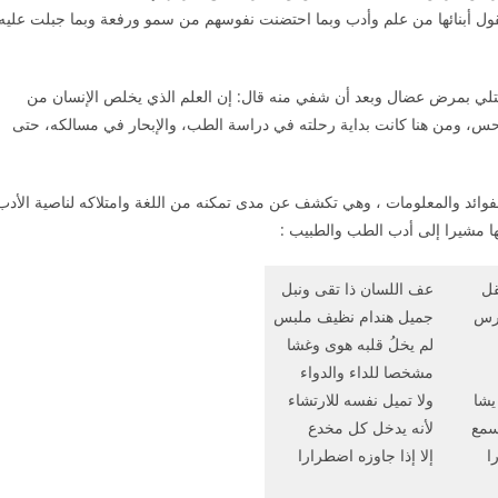
قول أبنائها من علم وأدب وبما احتضنت نفوسهم من سمو ورفعة وبما جبلت عليه
بتلي بمرض عضال وبعد أن شفي منه قال: إن العلم الذي يخلص الإنسان من
لحس، ومن هنا كانت بداية رحلته في دراسة الطب، والإبحار في مسالكه، حتى
الفوائد والمعلومات ، وهي تكشف عن مدى تمكنه من اللغة وامتلاكه لناصية الأدب
يها مشيرا إلى أدب الطب والطبيب :
قل
عف اللسان ذا تقى ونبل
رس
جميل هندام نظيف ملبس
لم يخلُ قلبه هوى وغشا
مشخصا للداء والدواء
يشا
ولا تميل نفسه للارتشاء
سمع
لأنه يدخل كل مخدع
ا
إلا إذا جاوزه اضطرارا