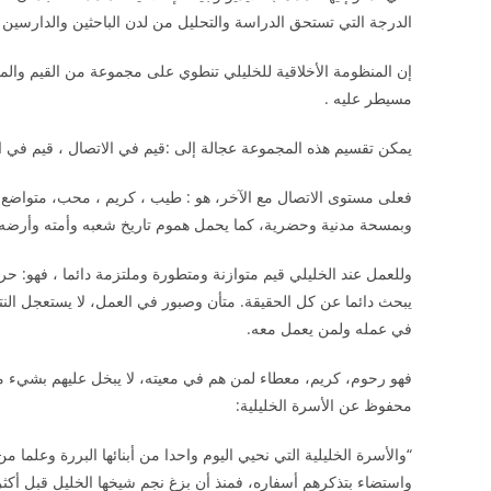
الدرجة التي تستحق الدراسة والتحليل من لدن الباحثين والدارسين ف
إن المنظومة الأخلاقية للخليلي تنطوي على مجموعة من القيم وال
مسيطر عليه .
يمكن تقسيم هذه المجموعة عجالة إلى :قيم في الاتصال ، قيم في ال
فعلى مستوى الاتصال مع الآخر، هو : طيب ، كريم ، محب، متواضع،
وبمسحة مدنية وحضرية، كما يحمل هموم تاريخ شعبه وأمته وأرضه و
وللعمل عند الخليلي قيم متوازنة ومتطورة وملتزمة دائما ، فهو: حر
يبحث دائما عن كل الحقيقة. متأن وصبور في العمل، لا يستعجل الن
في عمله ولمن يعمل معه.
فهو رحوم، كريم، معطاء لمن هم في معيته، لا يبخل عليهم بشيء م
محفوظ عن الأسرة الخليلية:
“والأسرة الخليلية التي نحيي اليوم واحدا من أبنائها البررة وعلما من
واستضاء بتذكرهم أسفاره، فمنذ أن بزغ نجم شيخها الخليل قبل أكثر