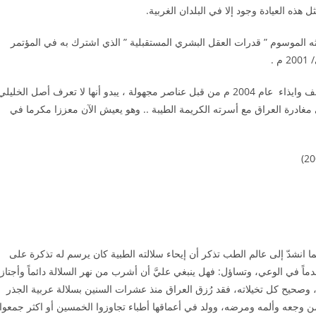
هذه العيادة وجود إلا في البلدان الغربية.
ه الموسوم ” قدرات العقل البشري المستقبلية ” الذي اشترك به في المؤتمر
ومن مفارقات الزمن ، فقد تعرض الدكتور الخليلي إلى عمليتي خطف وايذاء عام 2004 م من قبل عناصر مجهولة ، يبدو أنها لا تعرف أصل الخليل
مغادرة العراق مع أسرته الكريمة الطيبة .. وهو يعيش الآن معززا مكرما في
ما انشدّ إلى عالم الطب تذكر أن إيحاء سلالته الطبية كان يرسم له تذكرة على
ً في الوعي، وتساؤل: فهل ينبغي عليَّ أن أشرب من نهر السلالة دائماً وأجتاز
 وصحيح كل تخيلاته، فقد رُزق العراق منذ عشرات السنين بسلالة عربية الجذر
 وجعه وألمه ومرضه، وولد في أعماقها أطباء تجاوزوا الخمسين أو اكثر جمعوا