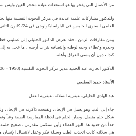
من الأعمال التي يفخر بها هو استحداث عيادة محجر العين وليس لمثل 
وللدكتور مشاركات علمية عديدة في مركز البحوث النفسية منها بحث
العلمي السنوي الخامس في الباراسايكولوجي في 24/ كانون الثاني/ 2001 م .
وجذره وعطاءه وحبه لوطنه والتصاقه بتراب أرضه ، ما عجل به إلى 
كندا ، دون أن ينسى العراق وأهله.
الدكتور الحارث عبد الحميد مدير مركز البحوث النفسية (1950 – 2006)
الأستاذ حميد المطبعي
عبد الهادي الخليلي: عبقرية السلاله، عبقرية العقل
جاء إلى الدنيا وهو يعمل في الإيحاء، وتفتحت ذاكرته في الإيحاء، ول
شكل حلم متصل، وصار الحلم في لحظة الممارسة الطبية وعياً وتقدما
حداً من حدود هذا النهر العطاء وأين ستكمن مقدرتي.. صحيح حلمه،
هي سلالته كانت اتخذت الطب وسيلة فكر وعقل لانتشال الإنسان من