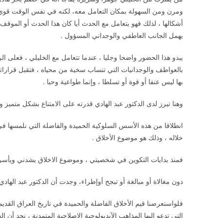
ومرن ومن السهولة بمكان التعامل معه، لكنه في نفس الوقت قوي و
أشكالها ، لذلك فهو يتعامل مع الحدث أيا كان هذا الحدث أو الموقف،
يهمل الجانب العاطفي والوجداني المسؤول .
يبدو هذا الحضور واضحا وجليا ، عندما تتعامل مع الخليلي ، فعلى الرغ
بالعواطف والوجدانيات التي تنساب سخية من محياه ، فتقبل قرارات
بها ليس عنفا أو قوة أو تسلطا ، وإنما طواعية وحبا .
وهنا تبرز لدى الدكتور عبد الهادي قدرته على الامتناع بشكل متميز 
انطلاقا من هذه الأسس السلوكية الحميدة والفاضلة التي نلمسها في
خلاله ، وذلك هو موضوع الأخلاق .
فمنذ بدايات التكوين في شخصيتي ، وموضوع الاخلاق يشدني ويأسرني
دون مغالاة أو مبالغة أو تبجح أوإطراء، وجدت أن الدكتور عبد الهادي
فلواستعرضنا قيم الأخلاق الفاضلة والحميدة في تاريخ العراق القديم
التي تدعو إليها المذاهب الآيديولوجية الإصلاحية المتمدنة ، نجد أ