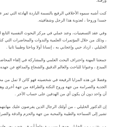
ورقته.
كنت أشبه سموه الأخلاقي الرفيع بالنسمة الباردة الهادئة التي ت
جسدا وروحا ، لعذوبة هذا الرجل وشفافيته.
وفي عقد التسعينيات، وعند عملي في مركز البحوث النفسية التابع لو
، وذلك من خلال المؤتمرات العلمية والندوات والمحاضرات التي كن
الخليلي ، ازداد حبي وإعجابي به ، إنسانا أولا وباحثا وطبيبا ثانيا .
جمعتنا المهنة واحتراف البحث العلمي والمشاركة في إلقاء المحاضرات
المبدع ، وعنوانا للباحث والعالم الدقيق والشجاع والمدافع عن جهده
وفضلا عن هذه المزايا الرفيعة في شخصيته فهو كائن لا تمل من مجا
الجدية والصرامة من جهة وروح النكتة والطرافة من جهة أخرى وهذه
آن واحد دون أن يكون أي من الهدفين على حساب الآخر .
إن الدكتور الخليلي ، من أولئك الرجال الذين يفرضون عليك مهابته
تشير إلى السماحة والطيبة والمحبة من جهة والحزم والدقة والصر
من يقترب من الخليلي جوهرا وسريرة يفاجأ أنه في خضم بحر هادى