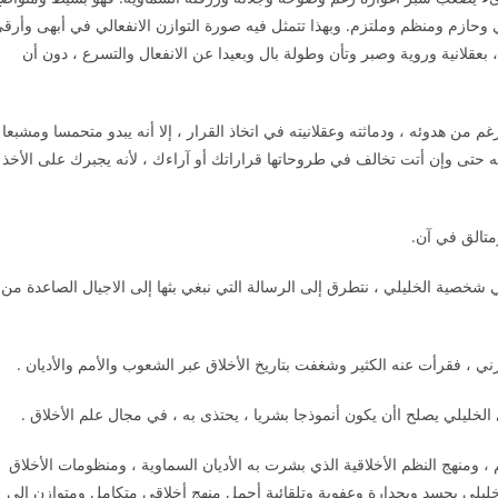
حازم ومنظم وملتزم. وبهذا تتمثل فيه صورة التوازن الانفعالي في أبهى وأرق
 بعقلانية وروية وصبر وتأن وطولة بال وبعيدا عن الانفعال والتسرع ، دون أن
م من هدوئه ، ودماثته وعقلانيته في اتخاذ القرار ، إلا أنه يبدو متحمسا ومشبعا
ه حتى وإن أتت تخالف في طروحاتها قراراتك أو آراءك ، لأنه يجبرك على الأخذ
ومتالق في آن.
 شخصية الخليلي ، نتطرق إلى الرسالة التي نبغي بثها إلى الاجيال الصاعدة من
 ، فقرأت عنه الكثير وشغفت بتاريخ الأخلاق عبر الشعوب والأمم والأديان .
 الخليلي يصلح اأن يكون أنموذجا بشريا ، يحتذى به ، في مجال علم الأخلاق .
 ، ومنهج النظم الأخلاقية الذي بشرت به الأديان السماوية ، ومنظومات الأخلاق
ن الخليلي يجسد وبجدارة وعفوية وتلقائية أجمل منهج أخلاقي متكامل ومتوازن إلى