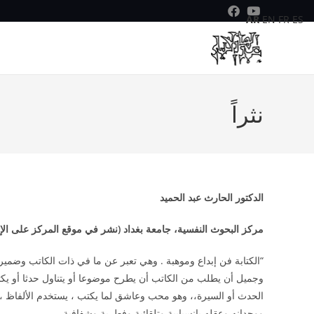
AR
EN
FR
ES
نثراً
الدكتور الحارث عبد الحميد
مركز البحوث النفسية، جامعة بغداد (نشر في موقع المركز على الإنترن
“الكتابة فن إبداع وموهبة . وهي تعبر عن ما في ذات الكاتب وضميره و
وجميل أن يطلب من الكاتب أن يطرح موضوعا أو يتناول حدثا أو يكت
الحدث أو السيرة،، وهو محب وعاشق لما يكتب ، يستخدم الألفاظ ، 
ووجدانه وعقله بانسيابية وتلقائية وفطرية وشفافية.