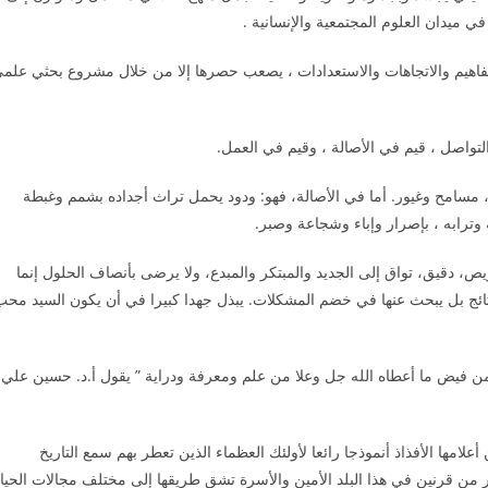
ي ميدان العلوم المجتمعية والإنسانية .
مفاهيم والاتجاهات والاستعدادات ، يصعب حصرها إلا من خلال مشروع بحثي علم
تواصل ، قيم في الأصالة ، وقيم في العمل.
 مسامح وغيور. أما في الأصالة، فهو: ودود يحمل تراث أجداده بشمم وغبطة
ترابه ، بإصرار وإباء وشجاعة وصبر.
يص، دقيق، تواق إلى الجديد والمبتكر والمبدع، ولا يرضى بأنصاف الحلول إنما
تائج بل يبحث عنها في خضم المشكلات. يبذل جهدا كبيرا في أن يكون السيد محب
ن فيض ما أعطاه الله جل وعلا من علم ومعرفة ودراية ” يقول أ.د. حسين علي
 أعلامها الأفذاذ أنموذجا رائعا لأولئك العظماء الذين تعطر بهم سمع التاريخ
 من قرنين في هذا البلد الأمين والأسرة تشق طريقها إلى مختلف مجالات الحيا