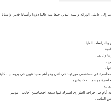
إلى عاملي الوراثة والبيئة اللذين خلقا منه عالما دؤوبا وأستاذا قديرا وإنسانا
لدراسات العليا .
ن .
ها .
 محاضرة في مستشفى مورفيلد في لندن وهو أهم معهد عيون في بريطانيا ، كلية
اضرة موسم البحث وغيرها .
مائية.
أربعة أيام في جراحة الطوارئ اشترك فيها سبعة اختصاصين أجانب ، مؤتمر
 المائية .