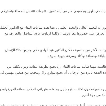
مر عليك في ظهر يوم صيفي حار من أيام تموز ، فتجعلك تتنفس الصعداء وتسترخي
زارة التعليم العالي والبحث العلمي ، تضاعفت ساعات اللقاء مع الدكتور الخليل
ا نحرص على حضورها معا ويوميا ، وكلما ازدادت عرى التواصل والتعارف مع
 ، لأكثر من مناسبة ، فكان الدكتور عبد الهادي ، في جميعها مثالا للإنسان
 بلباقة وحصافة وذكاء وسرعة بديهية نادرة .
لسته مهما طالت ساعات اللقاء ، إذ يجمع بطريقة تلقائية ودون تكلف بين
 الصفة نادرة بين الرجال ، أن تجمع بتوازنِ راق ومحبب بين هدفين مهمين في
م وحضورهم دون تكلف ، فهو جليل بطلعته، ونوراني الملامح سماته المورفولوجي
امة من جهة أخرى .
ء يصعب سبر أغواره رغم وضوحه وجلائه وزرقته السماوية. فهو بسيط ومتواض