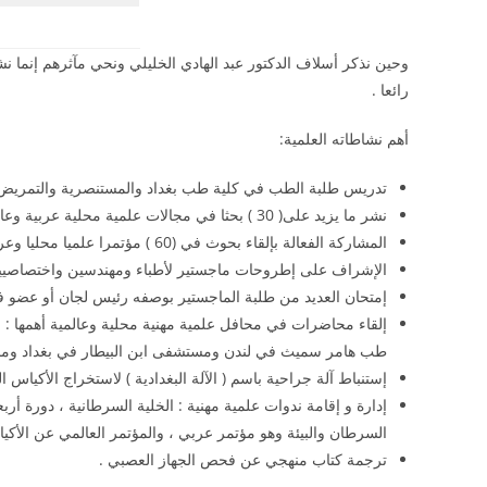
وحين نذكر أسلاف الدكتور عبد الهادي الخليلي ونحي مآثرهم إنما نشير 
رائعا .
أهم نشاطاته العلمية:
تدريس طلبة الطب في كلية طب بغداد والمستنصرية والتمريض وا
نشر ما يزيد على( 30 ) بحثا في مجالات علمية محلية عربية وعالمية .
المشاركة الفعالة بإلقاء بحوث في (60 ) مؤتمرا علميا محليا وعربيا وعالميا .
الإشراف على إطروحات ماجستير لأطباء ومهندسين واختصاصيي
إمتحان العديد من طلبة الماجستير بوصفه رئيس لجان أو عضو في
إلقاء محاضرات في محافل علمية مهنية محلية وعالمية أهمها :
طب هامر سميث في لندن ومستشفى ابن البيطار في بغداد ومح
إستنباط آلة جراحية باسم ( الآلة البغدادية ) لاستخراج الأكياس ال
إدارة و إقامة ندوات علمية مهنية : الخلية السرطانية ، دورة 
السرطان والبيئة وهو مؤتمر عربي ، والمؤتمر العالمي عن الأكياس
ترجمة كتاب منهجي عن فحص الجهاز العصبي .