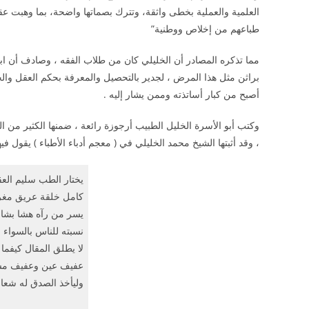
العلمية والعملية بخطى واثقة، وتترك بصماتها واضحة، بما وهبت ع
طباعهم من إخلاص ووطنية”
مما تذكره المصادر أن الخليلي كان من طلاب الفقه ، وصادف أن ا
براثن مثل هذا المرض ، لجدير بالتحصيل والمعرفة بحكم العقل وا
أصبح من كبار أساتذته وممن يشار إليه .
وكتب أبو الأسرة الخليل الطبيب أرجوزة رائعة ، ضمنها الكثير من 
، وقد أثبتها الشيخ محمد الخليلي في ( معجم أدباء الأطباء ) يقول ف
يختار الطب سليم الع
كامل خلقة عريق مغ
يسر من رآه هشا بشا
نسبته للناس بالسواء
لا يطلق المقال كيفما 
عفيف عين وعفيف م
وليأخذ الصدق له شعار