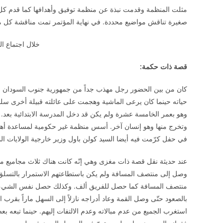
مثلت المنظمة وقدمت نبذة عن منظمة توفيق وأهدافها كما قدم كل م
صغيرة تناقش مواضيع محددة. في نهاية المؤتمر تمت مناقشة كل ما
خلال اجتماع ا
قصة ذات حكمة:
كان من بين الحضور رجل مهذب جداً من جمهورية جنوب السودان 
حياته حينما كان يرعى الماشية وهجمت على عائلته قبيلة أخرى سلب
وهو بعمر الخامسة عشرة ولم يكن قد دخل المدرسة الابتدائية بعد. ك
وتخرج منها وهو إنسان آخر. أسس منظمة غير حكومية لمساعدة أهله
في حفل كرّمت فيه أيضا السيد كولن باول وزير خارجية الولايات ال
عند حديثة نقل قصة ذات مغزى وهي إنّه كانت هناك ثلاث مجاميع من
وصل إلى منتصف المسافة ولم يكن باستطاعتهم الاستمرار بالتسلق ف
منتصف المسافة كما حصل للفريق ألف. وكذلك حصل نفس الشيء للفر
بالصعود حتّى وصل القمة وعاد أدراجه نازلاً إلى السهل ماراً بقرب ال
استغرب الجميع من عدم مبالاته وعدم الالتفات إليهم. حينما تبعه 