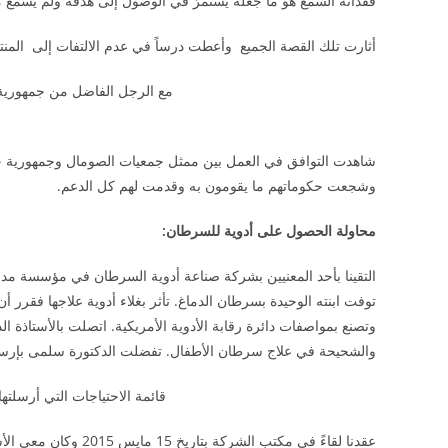
فقدانه السمع هو ما جعله يستمرّ في الوصول إلى هدفه ولم يسمع م
أثارت تلك القصة الجميع وأعطت درساً في عدم الالتفات إلى المنت
مع الرجل الفاضل من جمهورية
شاهدت التوافق في العمل بين ممثل جمعيات الصومال وجمهورية جنو
وشجعت حكوماتهم ما يقومون به وقدمت لهم كل الدعم.
محاولة الحصول على أدوية للسرطان:
توفت ابنته الوحيدة بسرطان الدماغ. تأثر بغلاء أدوية علاجها فقر
وتصنع بمواصفات دائرة رقابة الأدوية الأمريكية. اتصلت بالأستاذة ا
والشحيحة في علاج سرطان الأطفال. تفضلت الدكتورة سلمى بإرسال 
قائمة الاحتياجات التي أرسلته
عقدنا لقاءً في مكتب ا