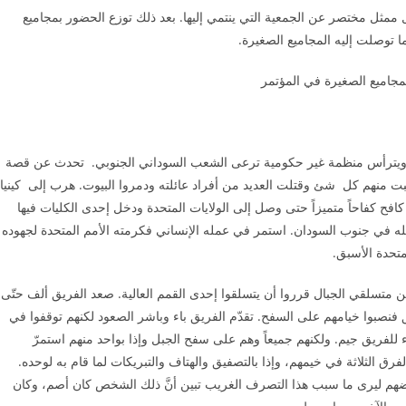
مثل مختصر عن الجمعية التي ينتمي إليها. بعد ذلك توزع الحضور بمجاميع
 توصلت إليه المجاميع الصغيرة.
لمجاميع الصغيرة في المؤتمر
ويترأس منظمة غير حكومية ترعى الشعب السوداني الجنوبي. تحدث عن قصة
ت منهم كل شئ وقتلت العديد من أفراد عائلته ودمروا البيوت. هرب إلى كينيا
افح كفاحاً متميزاً حتى وصل إلى الولايات المتحدة ودخل إحدى الكليات فيها
 في جنوب السودان. استمر في عمله الإنساني فكرمته الأمم المتحدة لجهوده
متحدة الأسبق.
 متسلقي الجبال قرروا أن يتسلقوا إحدى القمم العالية. صعد الفريق ألف حتّى
نصبوا خيامهم على السفح. تقدّم الفريق باء وباشر الصعود لكنهم توقفوا في
يق جيم. ولكنهم جميعاً وهم على سفح الجبل وإذا بواحد منهم استمرّ
فرق الثلاثة في خيمهم، وإذا بالتصفيق والهتاف والتبريكات لما قام به لوحده.
بعضهم ليرى ما سبب هذا التصرف الغريب تبين أنَّ ذلك الشخص كان أصم، وكان