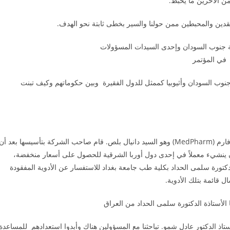
ن الآخرين ما يحبط.
قدين والمحبطين ممن حولنا والسير بخطى ثابتة نحو الهدف.
 جنوب السودان وإحدى السيدات المسؤولات
في المؤتمر
ب السودان وأثيوبيا كممثل للدول الفقيرة وبين حكوماتهم وكيف تبنت
التقينا بأحد المعنيين بشركة صناعة أدوية السرطان في مؤسسة مدفارم (MedPharm) وهو السيد دانيال بلص. قام صاحب الشركة بتأسيسها بعد أن
ر أن ينشيء معملاً في إحدى دول أوربا الشرقية للحصول على أسعار منخفضة،
لدكتورة سلمى الحداد بكلية طب جامعة بغداد للاستفسار عن الأدوية المفقودة
قائمة بتلك الأدوية.
ا الأستاذة الدكتورة سلمى الحداد من العراق
لشركة بتاريخ 15 مايس 2015 وكان معي الأستاذ الدكتور عادل شمو. تباحثنا مع المسؤولين هناك وأبدوا استعدادهم للمساعدة