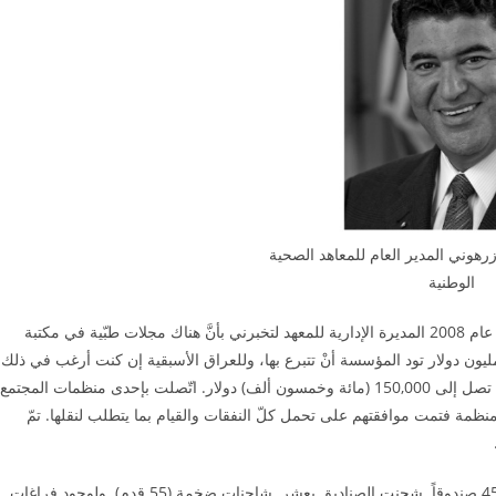
زرهوني المدير العام للمعاهد الصحية
الوطنية
كانت علاقتي وثيقة بالمؤسسة وخصوصاً معهد فوكارتي. اتّصلت بي عام 2008 المديرة الإدارية للمعهد لتخبرني بأنَّ هناك مجلات طبّية في مكتبة
ؤسسة بما يزيد على 1200 عنوان وبقيمة تقديرية تصل إلى 27 مليون دولار تود المؤسسة أنْ تتبرع بها، وللعراق الأسبقية إن كنت أرغب في ذلك.
والشرط كان أنْ نتحمّل أجور التعبئة والنقل. وعلمت بأنَّ تكلفة ذلك تصل إلى 150,000 (مائة وخمسون ألف) دولار. اتّصلت بإحدى منظمات المجتمع
نظمة فتمت موافقتهم على تحمل كلّ النفقات والقيام بما يتطلب لنقلها. تمّ
تمت الإجراءات وتعبئة المجلات في صناديق مفهرسة بلغ عددها 4500 صندوقاً. شحنت الصناديق بعشر شاحنات ضخمة (55 قدم). ولوجود فراغات