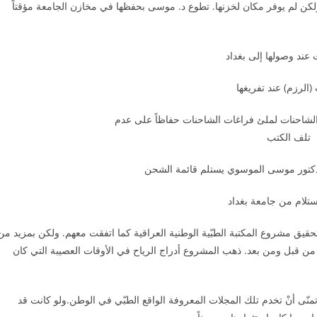
كن لم يوفر مكان لخزنها. تطوع د. موسى بحفظها في مخازن الجامعة مؤقتاً
 عند وصولها إلى بغداد
 (الرزم) عند تفريغها
لشاحنات لملئ فراغات الشاحنات حفاظاً على عدم
تلف الكتب
لدكتور موسى الموسوي يستلم قائمة الشحن
ستلام من جامعة بغداد
بتحقيق مشروع المكتبة الطبّية الوطنية العراقية كما اتفقت معهم. ولكن بمزيد من
ن قبل ومن بعد. ذهب المشروع أدراج الرياح في الأوقات العصيبة التي كان
نّى أنْ تخدم تلك المجلات المعروفة الواقع الطبّي في الوطن.ولو كانت قد