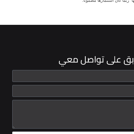
 ربما كان استثمارها مضموناً.
بق على تواصل معي