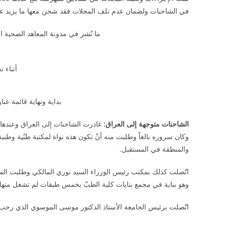
في الشاحنات ولضمان عدم تلف المجلات فقد شحن معها ما يزيد على 400 كرسي مكتب مستعمل ولكن بحالة جيدة جداً لسد تلك الف
ما نُشر في مدونة المعاهد الصحية
أثناء 
بداية ونهاية قائمة عناوين ا
الشاحنات متوجهة إلى العراق:
غادرت الشاحنات إلى العراق وعندها بدأ
وكان سروره بالغاً وطلبت منه أنْ تكون هذه نواة لمكتبة طبّية وطن
والمنطقة في المستقبل.
اتّصلت كذلك بمكتب رئيس الوزراء السيد نوري المالكي وطلبت المسا
وهو بناية في مجمع بنايات كلية الطبّ بخمس طبقات لم تشغل منها غي
اتّصلت برئيس الجامعة الأستاذ الدكتور موسى الموسوي الذي رحب 