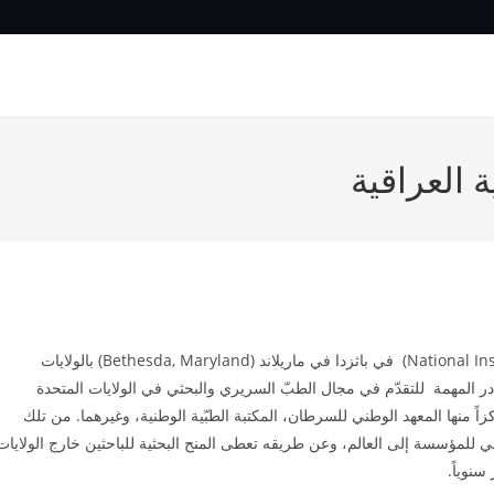
 العراقية
تعتبر مؤسسة المعاهد الوطنية الصحية (National Institutes of Health – NIH) في باثزدا في ماريلاند (Bethesda, Maryland) بالولايات
ر المهمة للتقدّم في مجال الطبّ السريري والبحثي في الولايات المتحدة
ً منها المعهد الوطني للسرطان، المكتبة الطبّية الوطنية، وغيرهما. من تلك
Fogarty) الذي يعد المنفذ الخارجي للمؤسسة إلى العالم، وعن طريقه تعطى المنح البحثية للباحثين خارج الولايات
سنوياً.