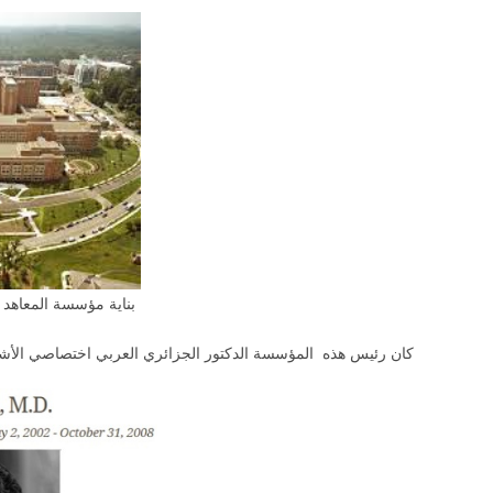
بناية مؤسسة المعاهد الطبية (NIH) في باثزدا
كان رئيس هذه المؤسسة الدكتور الجزائري العربي اختصاصي الأشعة الياس ز