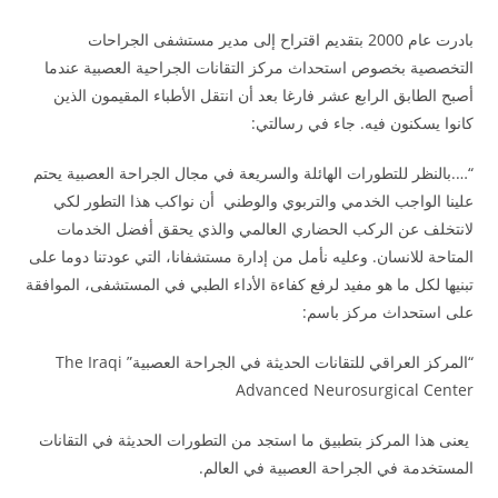
بادرت عام 2000 بتقديم اقتراح إلى مدير مستشفى الجراحات
التخصصية بخصوص استحداث مركز التقانات الجراحية العصبية عندما
أصبح الطابق الرابع عشر فارغا بعد أن انتقل الأطباء المقيمون الذين
كانوا يسكنون فيه. جاء في رسالتي:
“….بالنظر للتطورات الهائلة والسريعة في مجال الجراحة العصبية يحتم
علينا الواجب الخدمي والتربوي والوطني أن نواكب هذا التطور لكي
لانتخلف عن الركب الحضاري العالمي والذي يحقق أفضل الخدمات
المتاحة للانسان. وعليه نأمل من إدارة مستشفانا، التي عودتنا دوما على
تبنيها لكل ما هو مفيد لرفع كفاءة الأداء الطبي في المستشفى، الموافقة
على استحداث مركز باسم:
“المركز العراقي للتقانات الحديثة في الجراحة العصبية” The Iraqi
Advanced Neurosurgical Center
يعنى هذا المركز بتطبيق ما استجد من التطورات الحديثة في التقانات
المستخدمة في الجراحة العصبية في العالم.