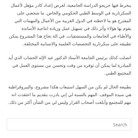
ينخرط فيها خريجو الدراسة الجامعية، لغرض إعداد كادر مؤهل لأعمال
السكرتارية في الوسط الطبي الحكومي والخاص. ما شجعني على
المقترح هو ما لاحظته في الدول الغربية من الأعمال والمهمات التي
يقوم بها هؤلاء وأثر ذلك في تسهيل عمل وزيادة انتاجية الأساتذة
والأطباء في الجامعات والمستشفيات. في الة نجاح هذا المشروع يمكن
تطبيقه على سكرتارية التخصصات العلمية والانسانية المختلفة.
اتصلت كذلك برئيس الجامعة الأستاذ الدكتور عبد الإله الخشاب الذي أيد
المبادرة لما يمكن أن توفره من وقت وتحسن من مستوى العمل في
المجتمع الطبي.
بطبيعة الحال لم يكن من السهل استيعاب هكذا مشروع، والبيروقراطية
هي سيدة الموقف. المهم بالنسبة لي إني بادرت بتقديم ما اعتقدت انه
مهم للمجتمع وأبلغت أصحاب القرار وليس لي من الشأن أكثر من ذلك.