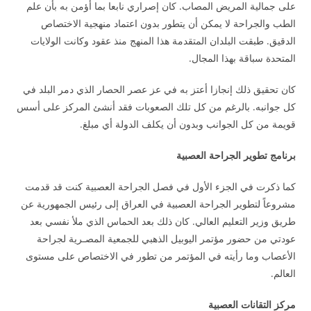
على جمالية المريض المصاب. كان إصراري نابعا بما أؤمن به بأن علم
الطب والجراحة لا يمكن أن يتطور بدون اعتماد منهجية الاختصاص
الدقيق. طبقت البلدان المتقدمة هذا المنهج منذ عقود وكانت الولايات
المتحدة سباقة بهذا المجال.
كان تحقيق ذلك إنجازا أعتز به في عز عصر الحصار الذي دمر البلد في
كل جوانبه. بالرغم من كل تلك الصعوبات فقد أنشئ المركز على أسس
قويمة من كل الجوانب وبدون أن يكلف الدولة أي مبلغ.
برنامج تطوير الجراحة العصبية
كما ذكرت في الجزء الأول في فصل الجراحة العصبية كنت قد قدمت
مشروعاً لتطوير الجراحة العصبية في العراق إلى رئيس الجمهورية عن
طريق وزير التعليم العالي. كان ذلك بعد الحماس الذي ملأ نفسي بعد
عودتي من حضور مؤتمر اليوبيل الذهبي للجمعية المصـرية لجراحة
الأعصاب وما رأيته في المؤتمر من تطور في الاختصاص على مستوى
العالم.
مركز التقانات العصبية