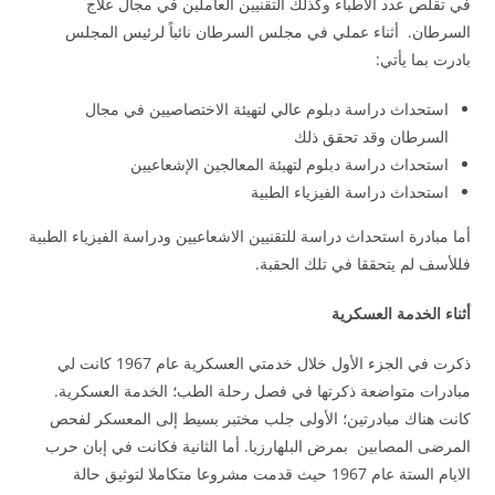
في تقلص عدد الاطباء وكذلك التقنيين العاملين في مجال علاج
السرطان. أثناء عملي في مجلس السرطان نائباً لرئيس المجلس
بادرت بما يأتي:
استحداث دراسة دبلوم عالي لتهيئة الاختصاصيين في مجال
السرطان وقد تحقق ذلك
استحداث دراسة دبلوم لتهيئة المعالجين الإشعاعيين
استحداث دراسة الفيزياء الطبية
أما مبادرة استحداث دراسة للتقنيين الاشعاعيين ودراسة الفيزياء الطبية
فللأسف لم يتحققا في تلك الحقبة.
أثناء الخدمة العسكرية
ذكرت في الجزء الأول خلال خدمتي العسكرية عام 1967 كانت لي
مبادرات متواضعة ذكرتها في فصل رحلة الطب؛ الخدمة العسكرية.
كانت هناك مبادرتين؛ الأولى جلب مختبر بسيط إلى المعسكر لفحص
المرضى المصابين بمرض البلهارزيا. أما الثانية فكانت في إبان حرب
الايام الستة عام 1967 حيث قدمت مشروعا متكاملا لتوثيق حالة