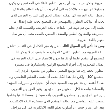
العربية. ولكن حينما نريد أن يكون التطور فاعلا في المجتمع وأن يكون
مسؤولا عن نهوضه والأخذ به الى أمام يجب أن يلم العالم والمثقف
بأصول اللغة العربية كي يمكنه إيصال العلم إلى الشارع العربي الذي
يجب أن يواكب التطور. والمهندس في المصنع يجب عليه إيصال ما
تعلمه إلى من هم دونه في الكفاءة باللغة العربية، والطبيب الذي يعلم
الممرضة والمعاون الطبي والمثقف المعني بالطب يجب أن يتواصل
معهم باللغة العربية.
ومن هنا نأتي إلى السؤال الثالث:
هل يتحقق التكامل في التقدم بتفاعل
اللغة العربية مع التطور التقني؟ الجواب طبعا بنعم، إذ لا يمكن لنا
كمجتمع أن نتقدم علميا أو ثقافيا بدون الاعتماد على اللغة العربية في
إيصال المعلومة إلى أفراد المجتمع الواسع واستثمارها في مسيرة
التطور الحضاري. هنا توسع المعني بالتطور من مستوى فردي إلى
المجتمع ككل. ولكن هل هذا الكل يجب أن يشمل التعليم الجامعي وما
بعده؟ أعتقد أن هذا هو بيت القصيد حيث أن الحيثيات والمبررات المؤيدة
والمضادة واضحة لكل المعنيين من المؤيدين وغير المؤيدين للتعريب.
يبرر غير المؤيدين والمضادون للتعريب بأنه سيخلق وسطا ثقافيا وعلميا
يصعب عليه التواصل مع العالم المتقدم الذي يستخدم اللغة الإنكليزية.
وهذا غير مبرر حيث إن أسلوب تعلم اللغة الانكليزية في كل مراحل