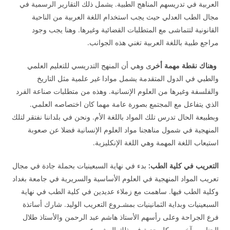
العربية في تدريسهم المناهج الطبية. يشمل ذلك التقارير الرسمية في
مجال الطب العدلي حيث يجب استخدام اللغة العربية من الناحية
القانونية لتتماشى مع المتطلبات القضائية وغيرها. وهنا يجب وجود
مراجع طبية باللغة العربية تغني هذه الجوانب.
وهناك نقطة مهمة أخر
ى وهي أن المنهج التدريسي للتعليم العلمي
والطبي في الدول المتقدمة يشمل موادا غير علمية مثل التاريخ
والفلسفة وغيرها من العلوم الإنسانية. وهذه من متطلبات صناعة الفرد
الذي يتفاعل مع المجتمع بصورة عامة مهما كان اختصاصه العلمي.
وبطبيعة الحال تدرس تلك المواد باللغة الأم. ونحن في بلداننا نفتقر لتلك
المنهجية في شمول مناهجنا مواد العلوم الإنسانية فضلا عن صعوبة
استيعاب اللغة المهمة وهي اللغة الإنكليزية.
التعريب في كلية الطب:
بدء في نهاية السبعينيات بحملة جادة في مجال
تعريب المواد المنهجية في العلوم الأساسية والسريرية في جامعة بغداد
وكلية الطب فيها. ساهمت مع زملاء عديدين في كلية الطب في نهاية
السبعينيات وبداية الثمانينيات بمشـروع التعريب الوليد. شارك أساتذة
فرع الجراحة وعلى رأسهم الأستاذ هاشم عبد الرحمن والأستاذ طلال
الجنابي وآخرين بكل جدية في ذلك المشروع.