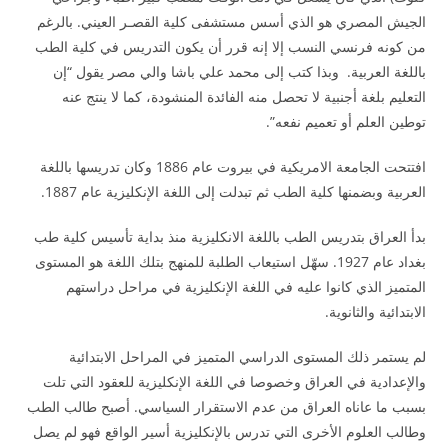
الجيش المصري هو الذي أسس مستشفى كلية القصـر العيني. بالرغم
من كونه فرنسي النسب إلا إنه قرر أن يكون التدريس في كلية الطب
باللغة العربية. وبذا كتب إلى محمد علي باشا والي مصر يقول “إن
التعليم بلغة أجنبية لا تحصل منه الفائدة المنشودة، كما لا ينتج عنه
توطين العلم أو تعميم نفعه”.
افتتحت الجامعة الامريكية في بيروت عام 1886 وكان تدريسها باللغة
العربية وبضمنها كلية الطب ثم تبدلت إلى اللغة الإنكليزية عام 1887.
بدأ العراق بتدريس الطب باللغة الانكليزية منذ بداية تأسيس كلية طب
بغداد عام 1927. سهّل استيعاب الطلبة للمنهج بتلك اللغة هو المستوى
المتميز الذي كانوا عليه في اللغة الإنكليزية في مراحل دراستهم
الابتدائية والثانوية.
لم يستمر ذلك المستوى الدراسي المتميز في المراحل الابتدائية
والإعدادية في العراق وخصوصا في اللغة الإنكليزية للعقود التي تلت
بسبب ما عاناه العراق من عدم الاستقرار السياسي. أصبح طالب الطب
وطالب العلوم الأخرى التي تدرس بالإنكليزية أسير الواقع فهو لم يصل