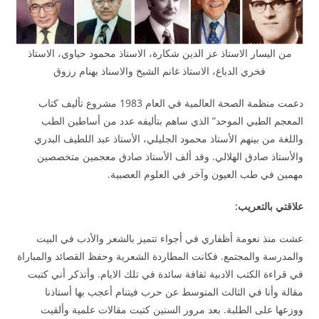
من اليسار الاستاذ عز الدين شكارة، الاستاذ محمود حياوي، الاستاذ
فخري الدباغ، الاستاذ غانم الشيخ والاسناذ بهنام رزوق
دعمت منظمة الصحة العالمية في العام 1983 مشروع تأليف كتاب
المعجم الطبي الموحد” الذي ساهم بتأليفه عدد من أساطين الطب
واللغة من بينهم الأستاذ محمود الجليلي، الأستاذ عبد اللطيف البدري
والأستاذ صادق الهلالي. وقد ألف الأستاذ صادق معجمين متخصصين
مهمين في طب العيون وآخر في العلوم العصبية.
علاقتي بالتعريب:
عشت منذ نعومة أظفاري في أجواء تتميز بالشعر والأدب في البيت
والمدرسة والمجتمع. فكانت المطاردة الشعرية وحفظ القصائد والمباراة
في قراءة الكتب الادبية ثقافة سائدة في تلك الايام. وأتذكر أني كتبت
مقالة وأنا في الثالث المتوسط عن حرب فيتنام أعجب بها أستاذنا
ووزعها على الطلبة. بعد مرور السنين كتبت مقالات علمية وألقيت