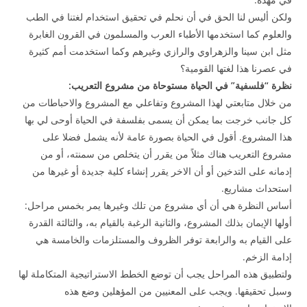
ولكن أليس لنا الحق في أن نحلم في تحقيق استخدام لغتنا في الطب
والعلوم كما استخدمها الأطباء العرب والمسلمون في القرون الغابرة
مثل ابن سينا والزهراوي والرازي وغيرهم وكما استخدمت أمم كثيرة
في عصرنا هذا لغتها القومية؟
نظرة “فلسفية” في الحياة مستوحاة من مشروع التعريب:
من خلال متابعتي لهذا المشروع وتفاعلي مع المشروع والاحباطات من
كل جانب خرجت بما يمكن أن يسمى بفلسفة في الحياة أوحى لي بها
هذا المشروع. أقول في الحياة بصورة عامة لأنه يشمل فضلا على
مشروع التعريب هناك مثلاً من يقرر أن يتخلص من سمنته، أو من
إدمانه على التدخين أو أن الاخر يقرر إنشاء كلية جديدة أو غيرها من
استحداث مشاريع.
أساس النظرة هي أن أي مشروع من تلك وغيرها يمر بخمس مراحل:
أولها الإيمان بذلك المشروع، والثانية الرغبة بالقيام به، والثالثة القدرة
على القيام به والرابعة توفر الظروف والمستلزمات والخامسة هي
إدامة الزخم.
ولتطبيق هذه المراحل يجب أن توضع الخطط الاستراتيجية المتكاملة لها
وسبل تحقيقها. ويجب على المعنيين من المؤهلين وضع هذه