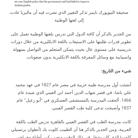
صحيفة النيويورك تايمز تذكر التغيير الذي نشرت فيه أن ماليزيا عادت
إلى لغتها الوطنية
من الجدير بالذكر أن كافة الدول التي تدرس بلغتها الوطنية تعمل على
تطوير قدرات طلبتها على الاستيعاب باللغة الانكليزية من خلال دورات
تدريسية على مستوى عال بحيث يتمكن المتعلم من التواصل بسهولة
وانسيابية مع وسائل المعرفة باللغة الانكليزية بدون صعوبات.
شيء من التاريخ:
أنشئت أول مدرسة طبية عربية في مصر عام 1827 في عهد محمد
علي باشا، في قصر شهاب الدين أحمد ابن العيني الذي شيده عام
1466. ألحقت المدرسة بالمستشفى العسكري في “أبو زعبل” عام
1837 وأصبحت تدعى كلية طب القصر العيني.
كانت مدرسة الطب في القصر العيني بالقاهرة تدرس الطب باللغة
العربية. ومن الجدير بالذكر هنا أن الطبيب كلوت بك (أنطوان برتسيلي
كلوت) الذي كان يشغل في ذلك الوقت منصب كبير أطباء وجراحي