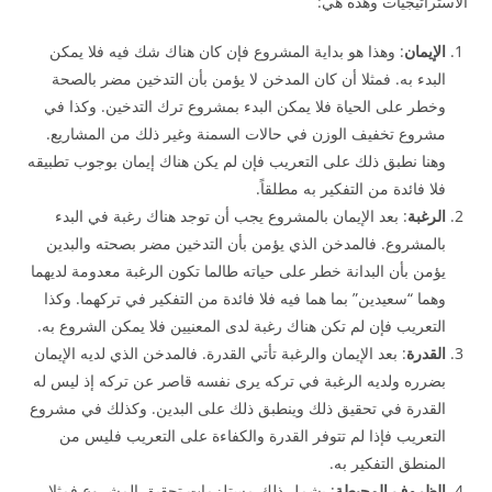
الاستراتيجيات وهذه هي:
الإيمان
: وهذا هو بداية المشروع فإن كان هناك شك فيه فلا يمكن
البدء به. فمثلا أن كان المدخن لا يؤمن بأن التدخين مضر بالصحة
وخطر على الحياة فلا يمكن البدء بمشروع ترك التدخين. وكذا في
مشروع تخفيف الوزن في حالات السمنة وغير ذلك من المشاريع.
وهنا نطبق ذلك على التعريب فإن لم يكن هناك إيمان بوجوب تطبيقه
فلا فائدة من التفكير به مطلقاً.
الرغبة
: بعد الإيمان بالمشروع يجب أن توجد هناك رغبة في البدء
بالمشروع. فالمدخن الذي يؤمن بأن التدخين مضر بصحته والبدين
يؤمن بأن البدانة خطر على حياته طالما تكون الرغبة معدومة لديهما
وهما “سعيدين” بما هما فيه فلا فائدة من التفكير في تركهما. وكذا
التعريب فإن لم تكن هناك رغبة لدى المعنيين فلا يمكن الشروع به.
القدرة
: بعد الإيمان والرغبة تأتي القدرة. فالمدخن الذي لديه الإيمان
بضرره ولديه الرغبة في تركه يرى نفسه قاصر عن تركه إذ ليس له
القدرة في تحقيق ذلك وينطبق ذلك على البدين. وكذلك في مشروع
التعريب فإذا لم تتوفر القدرة والكفاءة على التعريب فليس من
المنطق التفكير به.
الظروف المحيطة
: يشمل ذلك مستلزمات تحقيق المشروع فمثلا