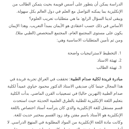
الدراسة يمكن أن يتطور على أسس قويمة بحيث يتمكن الطالب من
الإنكليزية بما يمكنه التواصل مع العلم في دول العالم بكل سهولة.
ويبقى لدينا السؤال الرابع: ما هي متطلبات تعريب العلوم؟
الأساس في ذلك حسب اعتقادي هو الأيمان بمبدأ التعريب. وهذا الإيمان
يكون على مستوى المجتمع العام، المجتمع المتخصص (الطبي مثلا).
ومن ثم تأمين المتطلبات الاساسية وهي:
التخطيط لاستراتيجيات واضحة
تهيئة الاستاذ
تهيئة الطالب
مبادرة فريدة لكلية صدام الطبية:
تحققت في العراق تجربة فريدة في
هذا المجال حينما كان صديقي الاستاذ الدكتور محمود حياوي عميداً لكلية
صدام الطبية (النهرين حاليا) في تسعينيات القرن الماضي. بدأت الكلية
بتعليم اللغة الإنكليزية للطلبة بالطرق العلمية الحديثة حيث استحدث
قسم مستقل للغة الإنكليزية والذي كان يترأسه أستاذ اختصاص باللغة
الإنكليزية هو الأستاذ باسم مفتن وقد زود القسم بمختبر حديث للغة.
وكانت مادة اللغة الإنكليزية من المواد المطلوبة في المنهج الدراسي. لا