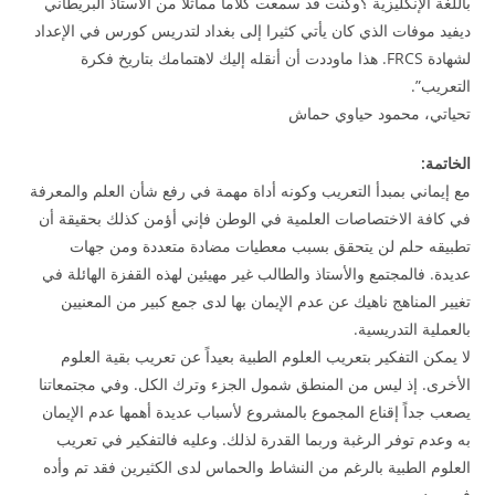
باللغة الإنكليزية ؟وكنت قد سمعت كلاما مماثلا من الأستاذ البريطاني
ديفيد موفات الذي كان يأتي كثيرا إلى بغداد لتدريس كورس في الإعداد
لشهادة FRCS. هذا ماوددت أن أنقله إليك لاهتمامك بتاريخ فكرة
التعريب”.
تحياتي، محمود حياوي حماش
الخاتمة:
مع إيماني بمبدأ التعريب وكونه أداة مهمة في رفع شأن العلم والمعرفة
في كافة الاختصاصات العلمية في الوطن فإني أؤمن كذلك بحقيقة أن
تطبيقه حلم لن يتحقق بسبب معطيات مضادة متعددة ومن جهات
عديدة. فالمجتمع والأستاذ والطالب غير مهيئين لهذه القفزة الهائلة في
تغيير المناهج ناهيك عن عدم الإيمان بها لدى جمع كبير من المعنيين
بالعملية التدريسية.
لا يمكن التفكير بتعريب العلوم الطبية بعيداً عن تعريب بقية العلوم
الأخرى. إذ ليس من المنطق شمول الجزء وترك الكل. وفي مجتمعاتنا
يصعب جداً إقناع المجموع بالمشروع لأسباب عديدة أهمها عدم الإيمان
به وعدم توفر الرغبة وربما القدرة لذلك. وعليه فالتفكير في تعريب
العلوم الطبية بالرغم من النشاط والحماس لدى الكثيرين فقد تم وأده
في مهده.