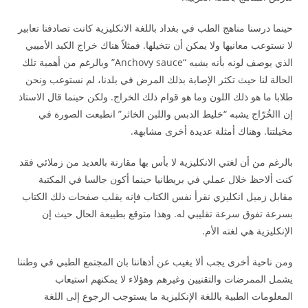
حينما درسنا مناهج الطب في بغداد باللغة الانكليزية كانت تصادفنا تعابير
لا نستوعب معانيها ولا يمكن أن نتخيلها. فمثلاً هناك خراج الكبد الأميبي
الذي يوصف لونه بأنه يشبه “Anchovy sauce” وبالرغم من أهمية تلك
الحالة لنا حيث تكثر الإصابة بذلك المرض في بلدنا، لم نستوعب ونحن
طلابا ما هو ذلك اللون وما هو قوام ذلك الخراج. ولكن حينما قال الاستاذ
إن االخُرّاج يشبه “خليط الدبس واللبن الخاثر” انطبعت الصورة في
مخيلتنا. وهناك أمثلة عديدة أخرى مشابهة.
بالرغم من أن لغتي الانكليزية لا بأس بها مقارنة بالعديد من زملائي فقد
كنت ألاحظ خلال عملي في بريطانيا حينما أكون جالسا في المكتبة
مقابل زميل انكليزي نقرأ نفس الكتاب فإنه يقلب صفحات ذلك الكتاب
بسرعة تفوق سرعة تقليبي له. وهذا متوقع بطبيعة الحال حيث إن
الإنكليزية هي لغته الأم.
ومن ناحية أخرى يجب ألا يغيب عن أذهاننا بان المجتمع الطبي في وطننا
يشمل الممرضات والتقنيين وغيرهم وهؤلاء لا يمكنهم استيعاب
المعلومات الطبية باللغة الإنكليزية ما يستوجب الرجوع إلى اللغة