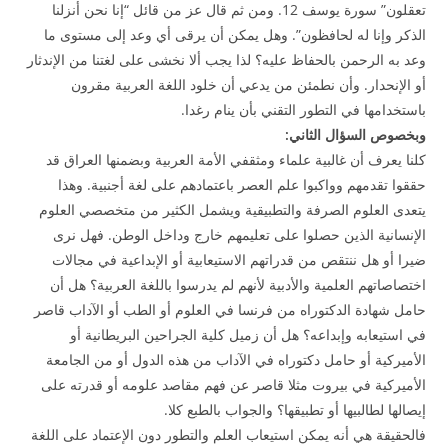
تعقلون” سورة يوسف 12. ومن ثم قال عز من قائل “إنا نحن أنزلنا
الذكر وإنا له لحافظون”. وهل يمكن أن يرقى أي وعد إلى مستوى ما
وعد به الرحمن بالحفاظ عليه؟ لذا يجب ألا نخشى على لغتنا من الإندثار
أو الإنحدار. وأن نطمئن من يدعي أن خلود اللغة العربية مقرون
باستخدامها في التطور التقني بأن ينام رغدا.
وبخصوص السؤال الثاني:
كلنا يعرف أن غالبية علماء ومثقفي الأمة العربية وبضمنها العراق قد
حققوا تقدمهم وواكبوا علم العصر باعتمادهم على لغة أجنبية. وهذا
يتعدى العلوم الصرفة والتطبيقية ويشمل الكثير من متخصصي العلوم
الإنسانية الذين حصلوا على تعليمهم خارج وداخل الوطن. فهل نرى
ضيرا أو هل ننتقص من قدراتهم الاستيعابية أو الإبداعية في مجالات
اختصاصاتهم العلمية والأدبية لأنهم لم يدرسوا باللغة العربية؟ هل أن
حامل شهادة الدكتوراه من فرنسا في العلوم أو الطب أو الآداب قاصر
في استيعابه وإبداعه؟ هل أن زميل كلية الجراحين البريطانية أو
الأميركية أو حامل دكتوراه في الآداب من هذه الدول أو من الجامعة
الأميركية في بيروت مثلا قاصر عن فهم مقاصد علومه أو قدرته على
إيصالها لطالبيها أو تطبيقها؟ والجواب بالطبع كلا.
فالحقيقة هي أنه يمكن استيعاب العلم والتطور دون الإعتماد على اللغة