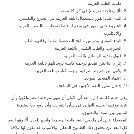
كليات الطب العربية.
تأليف (لجنة تعريب) في كل كلية طب.
البدء على الفور باستعمال اللغة العربية في الشرح والتفسير.
الشروع على الفور في وضع اسئلة الامتحانات باللغتين العربية
والإنكليزية.
البدء الفوري بتدريس مناهج الصحة والطب الوقائي، الطب
الشرعي، والطب النفسي باللغة العربية.
قبول تقديم الرسائل باللغة العربية.
إلزام الباحثين تقديم ترجمة كاملة لرسائلهم باللغة العربية.
يكون من شروط الترقية ترجمة كتاب باللغة العربية.
اعتماد المعجم الموحد.
إدخال مقرر اللغة الأجنبية في المناهج.
وفي ختام كلمته قال:” لقد آن الأوان أن ننهي مرحلة ( نعم ولكن) وأن
نتخذ موقف الحسم النهائي في شأن التعريب وأن نضع حدا لمثنوية
التمييز بين المبدأ والتطبيق.
المحصلة
: نرى أن ملخص النشاطات الرسمية واضح للعيان ألا وهو البعد
كل البعد عن تحقيق ذلك الطموح المعلن. والأسباب قد تكون لها علاقة