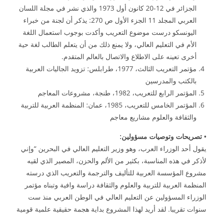
الجزائر في 12-20 كانون أول 1973 والذي نشر في مجلة اللسان
العربي المجلد 11 الجزء الأول ص 270: يذكر أن لجنة من خبراء
اليونسكو درست موضوع التعريب وأكدت بوجوب استعمال اللغة
الأم في التعليم العالي، ولا يمنع ذلك من أن يتعلم الطالب لغة حية
أخرى تعينه على الاطلاع والاتصال بالعالم المتقدم.
مؤتمر التعريب الثالث، 1977، طرابلس: تزويد الجاليات العربية
بالكتب والمدرسين
المؤتمر الرابع للتعريب، 1982، طنجة، مشروعات المعاجم
المؤتمر الخامس للتعريب، 1985، عمان: المنظمة العربية للتربية
والثقافة والعلوم مشاريع معاجم
• تصريحات وتوصيات مسؤولين:
يقول أحد الوزراء العرب، وهو وزير التعليم العالي في البحرين “وإني
لأذكر في هذه المناسبة، بكثير من الألم والحزن، المصير الذي لقيه
مشروع المؤسسة العربية للتأليف والترجمة والتعريب الذي درسته
المنظمة العربية للتربية والعلوم والثقافة دراسة وافية وتبناه مؤتمر
الوزراء المسؤولين عن التعليم العالي في الوطن العربي منذ ست
سنوات تقريبا. لقد أريد لهذا المشروع بداية هجمة حقيقية علمية قومية