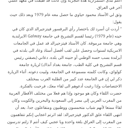
أعلم مدى استمرارية هذه التجربة وإن كانت قد طبقت في معهد علمي
آخر في العراق.
وثق لي الأستاذ محمود حياوي ما حصل معه عام 1979 وبعد ذلك حيث
يقول:
” أردت ان أسرد لك باختصار رأي البرفسور فيتزجيرالد الذي كان في
حينه (عام 1979) رئيسا لقسم التشريح في جامعة Galway الايرلندية
وهي جامعة مرموقة. كان الأستاذ فيتزجيرالد قد عمل في الجامعات
الامريكية لسنوات وحصل على لقب أفضل أستاذ وعاد الى بلدته في
آيرلندة بسب حسه الوطني أو حنينه الى بلده. دعاني (بصفتي رئيس
قسم التشريح في كلية الطب، جامعة بغداد آنذاك) لزيارة جامعة
كولواي، وكانت كلمته مسموعة في الجامعة، ولبيت دعوته. أثناء الزيارة
ذكر لي إن في الجامعة عدد كبير من الطلبة العرب بمختلف
الاختصاصات وإذا رغبت أدعوهم الى لقاء معك، فرحبت بالفكرة.
حضرت اللقاء وكان هو موجود وإذا هم فعلا من مختلف الأقطار العربية
من المغرب العربي إلى مصر إلى السعودية والبحرين والكويت وكان
لقاءً ممتعا لأنهم شباب متحمسون ووطنيون ومتفاعلون جدا. بعد أن
انتهى اللقاء علق الدكتور فيتزجيرالد: لقد اثرتم اعجابي إنكم تتفاهمون
من المغرب إلى العراق بلغة واحدة ويا عجبي كيف أنتم لا زلتم تدرسون