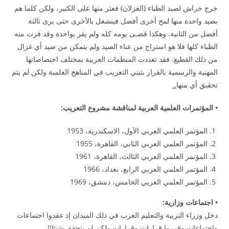
خرج خراش لصيد الظباء (الغزلان) فعثر منها على الكثير، ولكن كلما هم
بصيد واحدة منها لمح أخرى أفضل فينشغل بالأخرى حتى يرى ثالثة
أفضل من الثانية. وهكذا قضـى يومه كله ولم يفز بواحدة وقد فرت منه
الظباء كلها فلا هو استراح من عناء الصيد ولم يتمكن من صيد أي غزال
من ذلك القطيع. فقد تعددت المنظمات العربية بمختلف اختصاصاتها
المهنية والرسمية بالقرار بتبني التعريب في المناهج العلمية ولكن لم يتم
تحقيق أي منها
.
• المؤتمرات العلمية العربية لمناقشة مشروع التعريب:
المؤتمر العلمي العربي الأول، الاسكندرية، 1953
المؤتمر العلمي العربي الثاني، القاهرة، 1955
المؤتمر العلمي العربي الثالث، القاهرة، 1961
المؤتمر العلمي العربي الرابع، بغداد، 1966
المؤتمر العلمي العربي الخامس، دمشق، 1969
• اجتماعات وزارية:
دخل وزراء التربية والتعليم العرب في ذلك الميدان إذ عقدوا اجتماعات
واجتماعات وقرروا قرارات وقرارات ولكن لم يتحقق شيئا!!